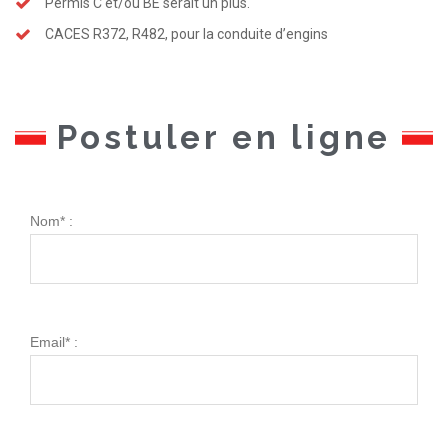
Permis C et/ou BE serait un plus.
CACES R372, R482, pour la conduite d’engins
Postuler en ligne
Nom* :
Email* :