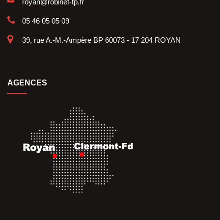
royan@robinet-tp.fr
05 46 05 05 09
39, rue A.-M.-Ampère BP 60073 - 17 204 ROYAN
AGENCES